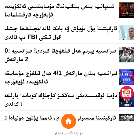
ئىسپانىيە بىلەن بىلگىيەنىڭ مۇسابىقىسى ئەلكۈيىدە
ئۇيغۇرچە تارقىتىلماقتا
ئارگېنتىنا پۇل يۇيۇش ۋە بانكا ئالدامچىلىقىغا چېتىلى
پ قالدى، FBI قول تىقتى
فىرانسىيە يېرىم ھەل قىلغۇچقا كىردى! فىرانسىيە 0:
2 ماراكەش
فىرانسىيە بىلەن ماراكەش 4/1 ھەل قىلغۇچ مۇسابىقە
ئەلكۈيىدە ئۇيغۇرچە
دۇنيا لوڭقىسىدىكى سەككىز كۈچلۈك كوماندا بارلىقق
ا كەلدى
ئارگېنتىنا مىسىرنى شاللىدى، ئەمما پۈتۈن دۇنيادا ت
ەنقىدتە قالدى
دۇنيا لوڭقىسى ئۇيغۇر