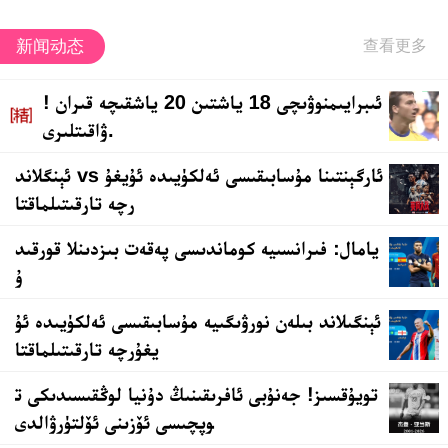
新闻动态
! ئىبرايىمنوۋىچى 18 ياشتىن 20 ياشقىچە قىران
ۋاقىتلىرى.
ئېنگلاند vs ئارگېنتىنا مۇسابىقىسى ئەلكۈيىدە ئۇيغۇ
رچە تارقىتىلماقتا
يامال: فىرانسىيە كوماندىسى پەقەت بىزدىنلا قورقىد
ۇ
ئېنگىلاند بىلەن نورۋىگىيە مۇسابىقىسى ئەلكۈيىدە ئۇ
يغۇرچە تارقىتىلماقتا
تويۇقسىز! جەنۇبى ئافرىقىنىڭ دۇنيا لوڭقىسىدىكى ت
وپچىسى ئۆزىنى ئۆلتۈرۋالدى