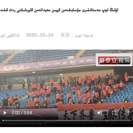
لۇنىڭ توپ مەستانىلىرى مۇسابىقىدىن كېيىن مەيداندىن ئايرىلىشنى رەت قىلىد
来源：جىبوبا تورى
2020-10-24
ئەلكۈيى تور